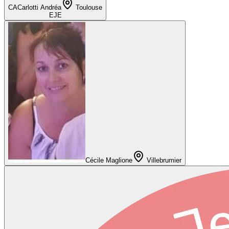
CA
Carlotti Andréa
Toulouse
EJE
Cécile Maglione
Villebrumier