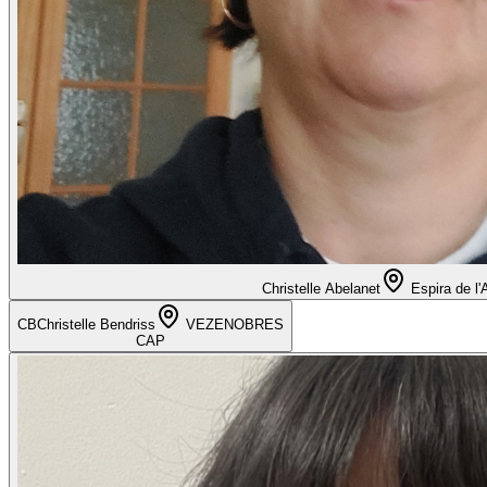
Christelle Abelanet
Espira de l'
CB
Christelle Bendriss
VEZENOBRES
CAP