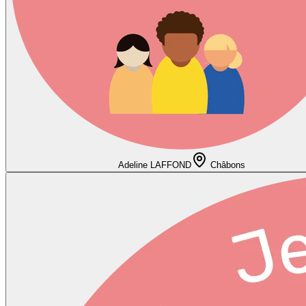
Adeline LAFFOND
Châbons