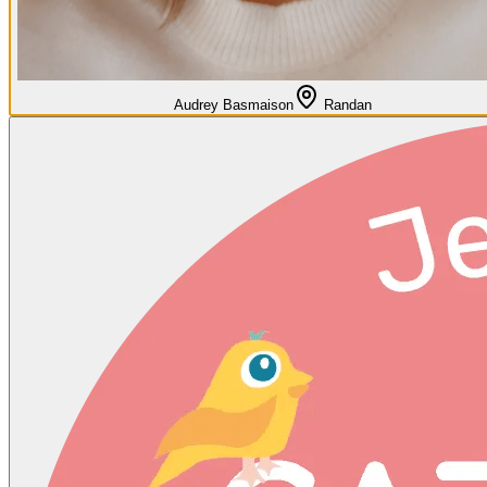
Audrey Basmaison
Randan