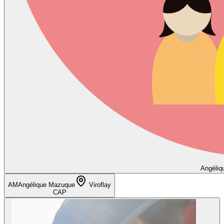
Angéliq
AM
Angélique Mazuque
Viroflay
CAP