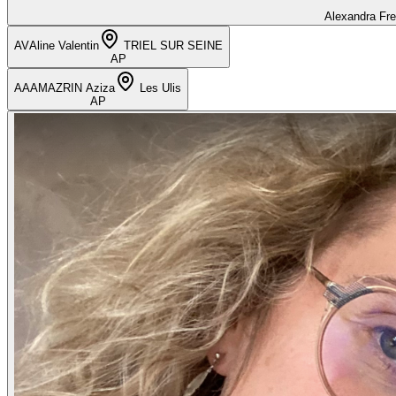
Alexandra Fr
AV
Aline Valentin
TRIEL SUR SEINE
AP
AA
AMAZRIN Aziza
Les Ulis
AP