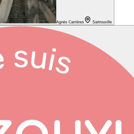
Agnès Carrières
Sartrouville