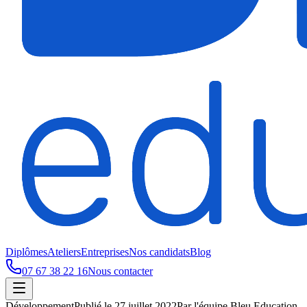
Diplômes
Ateliers
Entreprises
Nos candidats
Blog
07 67 38 22 16
Nous contacter
Développement
Publié le
27 juillet 2022
Par
l'équipe Bleu Education