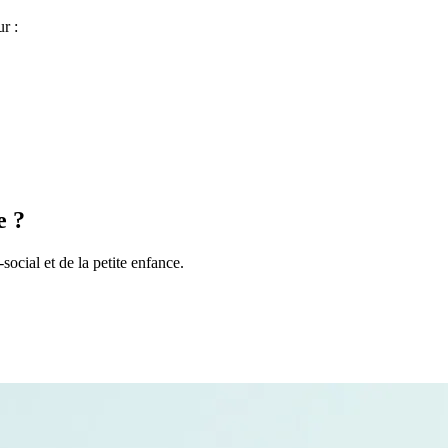
r :
e ?
ial et de la petite enfance.