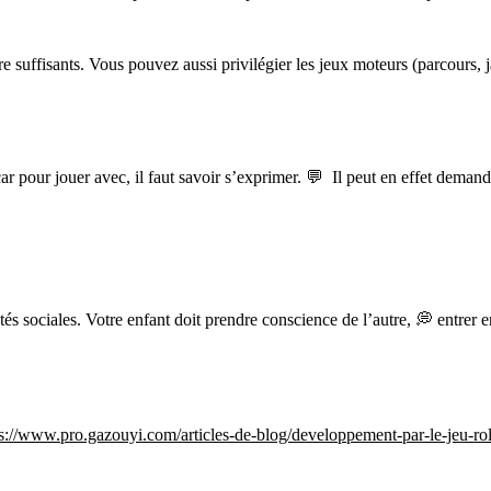
 suffisants. Vous pouvez aussi privilégier les jeux moteurs (parcours, jac
ar pour jouer avec, il faut savoir s’exprimer. 💬 Il peut en effet demande
sociales. Votre enfant doit prendre conscience de l’autre, 💭 entrer en 
s://www.pro.gazouyi.com/articles-de-blog/developpement-par-le-jeu-rol