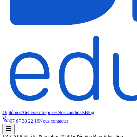
Diplômes
Ateliers
Entreprises
Nos candidats
Blog
07 67 38 22 16
Nous contacter
VAE AP
Publié le
28 octobre 2024
Par
l'équipe Bleu Education